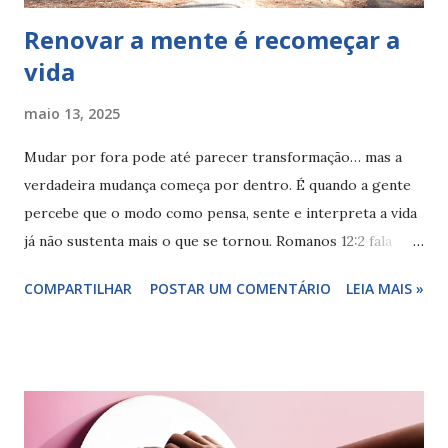
Renovar a mente é recomeçar a
vida
maio 13, 2025
Mudar por fora pode até parecer transformação… mas a
verdadeira mudança começa por dentro. É quando a gente
percebe que o modo como pensa, sente e interpreta a vida
já não sustenta mais o que se tornou. Romanos 12:2 fala
sobre isso: “transformem-se pela renovação da mente”.
COMPARTILHAR
POSTAR UM COMENTÁRIO
LEIA MAIS »
Essa renovação não é um esforço mental… é um processo
espiritual e existencial. É quando você começa a escutar
com mais presença. A escolher com mais consciência. A
viver com mais verdade. A fé, nesse caminho, deixa de ser
um sistema de crenças… e passa a ser uma abertura. Uma
entrega ao novo. Uma confiança de que é possível