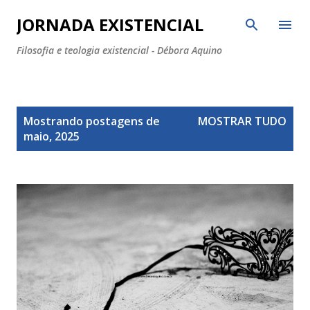
Pular para o conteúdo principal
JORNADA EXISTENCIAL
Filosofia e teologia existencial - Débora Aquino
P
Mostrando postagens de
MOSTRAR TUDO
o
maio, 2025
s
t
a
g
e
n
s