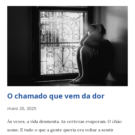
amada ou simplesmente tolerada. Esse desespero é sutil.
Ele vai se instalando aos poucos. Primeiro a gente começa a
calar. Depois começa a se adaptar. Até que, sem perceber,
está vivendo uma vida que não faz mais sentido… mas da
qual não consegue sair. A boa notícia é que esse incômodo
pode ser o começo de uma volta. Carl Rogers dizia que a
mudança só acontece quando a gente aceita quem é agora.
Mesmo imperfeita, em dúvida, em reconstrução. A aceitação
é o primeiro passo para a reconciliação com a própria
essência. Esse desconforto q...
O chamado que vem da dor
maio 20, 2025
Às vezes, a vida desmonta. As certezas evaporam. O chão
some. E tudo o que a gente queria era voltar a sentir