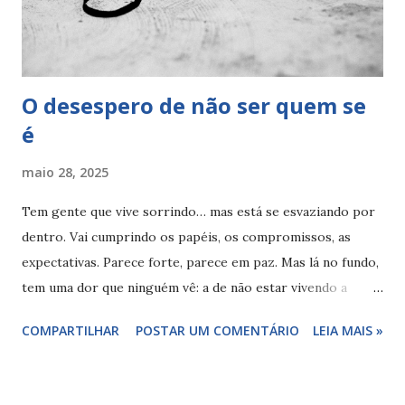
O desespero de não ser quem se
é
maio 28, 2025
Tem gente que vive sorrindo… mas está se esvaziando por
dentro. Vai cumprindo os papéis, os compromissos, as
expectativas. Parece forte, parece em paz. Mas lá no fundo,
tem uma dor que ninguém vê: a de não estar vivendo a
própria verdade. Kierkegaard chamava isso de o pior tipo
COMPARTILHAR
POSTAR UM COMENTÁRIO
LEIA MAIS »
de desespero. Não o desespero que grita — mas o que
silencia. Aquele que surge quando a gente se afasta de si
mesma e passa a interpretar um papel para ser aceita,