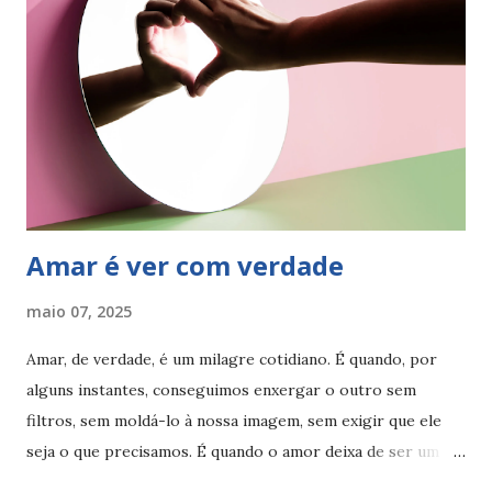
recomeçar — mesmo sem ter todas as respostas. Renovar a
mente é aceitar que velhos pensamentos já não servem. É
dar espaço a novos hábitos, novos ritmos, novas formas de
estar no mundo. É silenciar o ruído de fora… para escutar a
voz que vem de dentro. Essa renovação não acontece de
uma vez. Mas começa com pequenas escolhas: de presença,
de escuta, de alinhamento com a sua verdade in...
Amar é ver com verdade
maio 07, 2025
Amar, de verdade, é um milagre cotidiano. É quando, por
alguns instantes, conseguimos enxergar o outro sem
filtros, sem moldá-lo à nossa imagem, sem exigir que ele
seja o que precisamos. É quando o amor deixa de ser um
reflexo das nossas carências… e começa a ser um espaço de