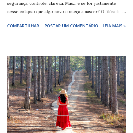
segurança, controle, clareza. Mas… e se for justamente
nesse colapso que algo novo começa a nascer? O filósofo
Karl Jaspers fala das "situações-limite" — momentos em
COMPARTILHAR
POSTAR UM COMENTÁRIO
LEIA MAIS »
que a existência nos obriga a parar, confrontar, atravessar.
Não dá pra fugir, não dá pra consertar. Só viver. E escutar. É
como se a crise puxasse uma cortina. Tudo o que estava
encobrindo o essencial… cai. E o que sobra é o que
realmente importa. Às vezes, sobra só você — despida das
suas ideias antigas sobre si mesma. E esse pode ser o
ponto de partida para se tornar quem você é. Viktor
Frankl, que sobreviveu a um campo de concentração, dizia
que a última liberdade humana é escolher a atitude com que
respondemos à vida. Mesmo na dor, mesmo na perda,
mesmo quando tudo desmorona — ainda temos a liberdade
de olhar para dentro e perguntar: "o que isso quer me
ensinar? o que ainda pode nasc...