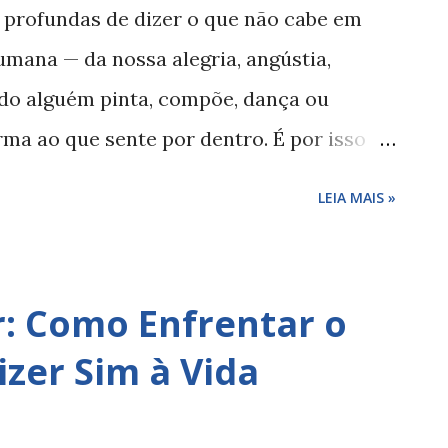
m erro, mas como uma etapa inevitável. O
 profundas de dizer o que não cabe em
mais tarde, a estética cansa. A vida se
umana — da nossa alegria, angústia,
sito duradouro, e surge um mal-estar
do alguém pinta, compõe, dança ou
rma ao que sente por dentro. É por isso
orque ser humano é precisar expressar o
LEIA MAIS »
istoriador da arte e pensador cristão, viu
 a arte não era um luxo ou uma distração,
riginal como criaturas feitas à imagem de
: Como Enfrentar o
e a arte verdadeira é aquela que nasce do
izer Sim à Vida
lidade — seja ela cheia de luz ou
aaker também acreditava que o