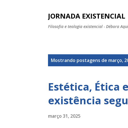
JORNADA EXISTENCIAL
Filosofia e teologia existencial - Débora Aqu
P
Mostrando postagens de março, 2
o
s
Estética, Ética 
t
existência seg
a
g
março 31, 2025
e