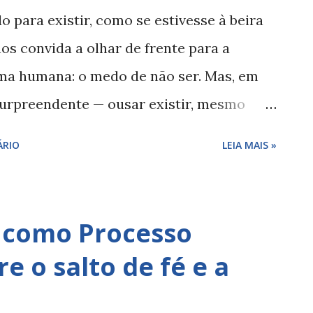
preendido, podia mutilar essa expressão.
o para existir, como se estivesse à beira
que reduz a fé a regras e doutrinas,
os convida a olhar de frente para a
o, a cultura. Para ele, quando a igreja
ma humana: o medo de não ser. Mas, em
m começa a abandonar a ...
 surpreendente — ousar existir, mesmo
llich mistura filosofia, psicologia e
ÁRIO
LEIA MAIS »
 pergunta essencial: como podemos ter
uando tudo parece sem sentido? O que é
em não é a ausência do medo, mas a
e como Processo
sar do medo. Ele diz que todos nós
re o salto de fé e a
siedade existencial — seja o medo da
de sentido. Essas angústias nos mostram o