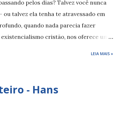
passando pelos dias? Talvez você nunca
— ou talvez ela tenha te atravessado em
rofundo, quando nada parecia fazer
o existencialismo cristão, nos oferece uma
nada interior: os três estágios da vida — o
LEIA MAIS »
so. Mas atenção: esse não é um manual de
goso à verdade sobre si mesmo. O Estágio
e a fuga do tédio No primeiro estágio, a
teiro - Hans
divíduo busca experiências intensas,
custo, o tédio. Aqui, o maior inimigo é o
comprometimento. Kierkegaard não