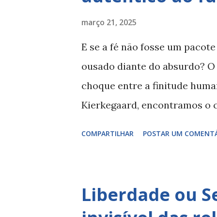
quem sou eu? por que existo?
março 21, 2025
Kierkegaard, o ser humano e
E se a fé não fosse um pacot
entre o finito e o infinito. El
ousado diante do absurdo? O 
tornar-se exige um salto de f
choque entre a finitude huma
fixas, mas de ousar existir com
Kierkegaard, encontramos o c
encarar a vida com seriedade 
COMPARTILHAR
POSTAR UM COMENT
proposições, mas um ato de c
angústia. No coração dessa v
humano é estar em processo.
Liberdade ou S
tornamos à medida que nos po