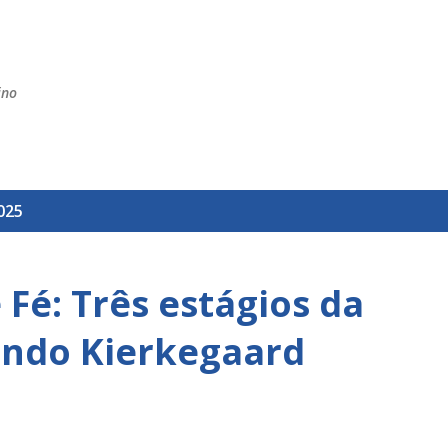
Pular para o conteúdo principal
ino
025
e Fé: Três estágios da
undo Kierkegaard