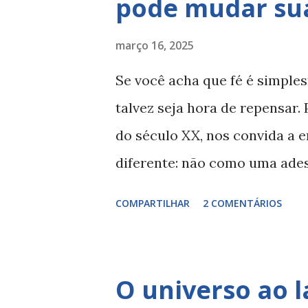
pode mudar sua
Mas, no fundo, essas comuni
exigem conformidade. Ser livre
março 16, 2025
sozinho. Ao mesmo tempo, nã
Se você acha que fé é simple
é uma necessidade humana fu
talvez seja hora de repensar.
maior do que nós mesmos, sen
do século XX, nos convida a e
dentro de um grupo, ser reco
diferente: não como uma ade
Bauman, em Ident...
nos impulsiona em direção a
COMPARTILHAR
2 COMENTÁRIOS
da Fé, Tillich mostra que todo
céticos—temos fé em algo. Fé 
ocupa o centro da nossa exist
O universo ao l
e dá sentido à nossa vida. Pa