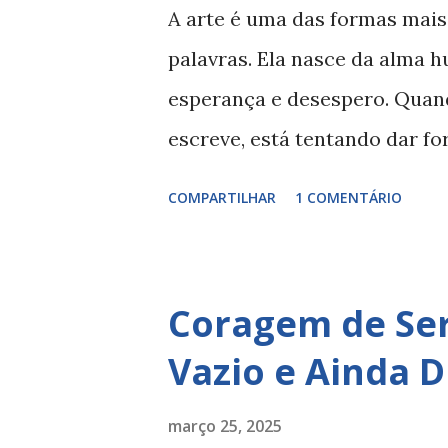
condena esse estágio como u
A arte é uma das formas mais
problema é que, mais cedo ou 
palavras. Ela nasce da alma h
mostra repetitiva, sem propó
esperança e desespero. Quan
difícil de ignorar: a angú...
escreve, está tentando dar fo
que toda cultura tem arte: p
COMPARTILHAR
1 COMENTÁRIO
invisível. Hans Rookmaaker, h
nisso algo sagrado. Para ele,
mas parte da nossa vocação o
Coragem de Ser
um Deus criador. Ele dizia qu
Vazio e Ainda D
coração humano diante da rea
marcada por sombras. Rookm
março 25, 2025