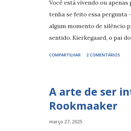
Você está vivendo ou apenas 
n
tenha se feito essa pergunta 
s
algum momento de silêncio p
sentido. Kierkegaard, o pai d
espécie de mapa para essa jor
COMPARTILHAR
2 COMENTÁRIOS
estético, o ético e o religio
autoajuda. É um convite peri
Estético: a busca pelo prazer 
A arte de ser in
vida é uma obra de arte. O in
Rookmaaker
beleza, prazer e evita, a todo 
vazio — e o maior medo é o 
março 27, 2025