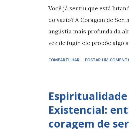
cristianismo, quando mal com
Você já sentiu que está lutand
Ele criticava a religiosidade 
do vazio? A Coragem de Ser, n
ignorando a imaginação, o corp
angústia mais profunda da al
abandona a beleza, ela també
vez de fugir, ele propõe algo
diante do nada. Neste livro, Ti
COMPARTILHAR
POSTAR UM COMENT
teologia para responder uma
coragem para viver, mesmo q
coragem? Para Tillich, corag
Espiritualidad
decisão de afirmar a vida ape
Existencial: ent
enfrentamos algum tipo de an
coragem de ser
morte, da culpa, ou da falta 